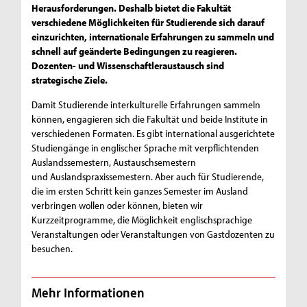
Herausforderungen. Deshalb bietet die Fakultät
t
verschiedene Möglichkeiten für Studierende sich darauf
e
einzurichten, internationale Erfahrungen zu sammeln und
schnell auf geänderte Bedingungen zu reagieren.
r
Dozenten- und Wissenschaftleraustausch sind
n
strategische Ziele.
a
Damit Studierende interkulturelle Erfahrungen sammeln
können, engagieren sich die Fakultät und beide Institute in
t
verschiedenen Formaten. Es gibt international ausgerichtete
Studiengänge in englischer Sprache mit verpflichtenden
i
Auslandssemestern, Austauschsemestern
o
und Auslandspraxissemestern. Aber auch für Studierende,
die im ersten Schritt kein ganzes Semester im Ausland
n
verbringen wollen oder können, bieten wir
a
Kurzzeitprogramme, die Möglichkeit englischsprachige
Veranstaltungen oder Veranstaltungen von Gastdozenten zu
l
besuchen.
e
s
Mehr Informationen