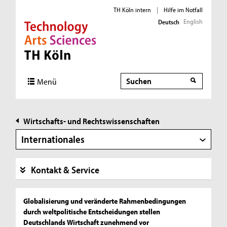
TH Köln intern
|
Hilfe im Notfall
English
Deutsch
Direkt zur Hauptnavigation
Direkt zur Subnavigation
Direkt zum Inhalt
Direkt zum Fußbereich
Suche
Suche
Menü
Wirtschafts- und Rechtswissenschaften
Internationales
Kontakt & Service
I
Globalisierung und veränderte Rahmenbedingungen
durch weltpolitische Entscheidungen stellen
n
Deutschlands Wirtschaft zunehmend vor