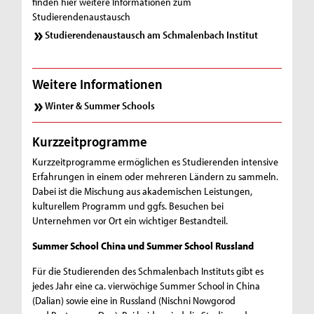
finden hier weitere Informationen zum
Studierendenaustausch
s
Studierendenaustausch am Schmalenbach Institut
e
n
Weitere Informationen
s
Winter & Summer Schools
c
h
Kurzzeitprogramme
a
Kurzzeitprogramme ermöglichen es Studierenden intensive
Erfahrungen in einem oder mehreren Ländern zu sammeln.
f
Dabei ist die Mischung aus akademischen Leistungen,
kulturellem Programm und ggfs. Besuchen bei
t
Unternehmen vor Ort ein wichtiger Bestandteil.
e
Summer School China und Summer School Russland
n
Für die Studierenden des Schmalenbach Instituts gibt es
jedes Jahr eine ca. vierwöchige Summer School in China
(Dalian) sowie eine in Russland (Nischni Nowgorod