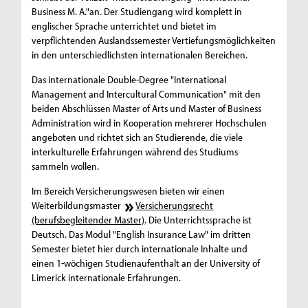
f
Business M. A."an. Der Studiengang wird komplett in
ü
englischer Sprache unterrichtet und bietet im
verpflichtenden Auslandssemester Vertiefungsmöglichkeiten
r
in den unterschiedlichsten internationalen Bereichen.
W
Das internationale Double-Degree "International
Management and Intercultural Communication" mit den
i
beiden Abschlüssen Master of Arts und Master of Business
r
Administration wird in Kooperation mehrerer Hochschulen
angeboten und richtet sich an Studierende, die viele
t
interkulturelle Erfahrungen während des Studiums
s
sammeln wollen.
c
Im Bereich Versicherungswesen bieten wir einen
Weiterbildungsmaster
Versicherungsrecht
h
(berufsbegleitender Master)
. Die Unterrichtssprache ist
Deutsch. Das Modul "English Insurance Law" im dritten
a
Semester bietet hier durch internationale Inhalte und
f
einen 1-wöchigen Studienaufenthalt an der University of
Limerick internationale Erfahrungen.
t