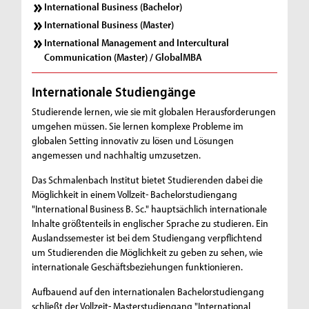
a
International Business (Bachelor)
International Business (Master)
n
International Management and Intercultural
d
Communication (Master) / GlobalMBA
e
Internationale Studiengänge
r
Studierende lernen, wie sie mit globalen Herausforderungen
F
umgehen müssen. Sie lernen komplexe Probleme im
globalen Setting innovativ zu lösen und Lösungen
a
angemessen und nachhaltig umzusetzen.
k
Das Schmalenbach Institut bietet Studierenden dabei die
u
Möglichkeit in einem Vollzeit- Bachelorstudiengang
"International Business B. Sc." hauptsächlich internationale
l
Inhalte größtenteils in englischer Sprache zu studieren. Ein
Auslandssemester ist bei dem Studiengang verpflichtend
t
um Studierenden die Möglichkeit zu geben zu sehen, wie
ä
internationale Geschäftsbeziehungen funktionieren.
t
Aufbauend auf den internationalen Bachelorstudiengang
schließt der Vollzeit- Masterstudiengang "International