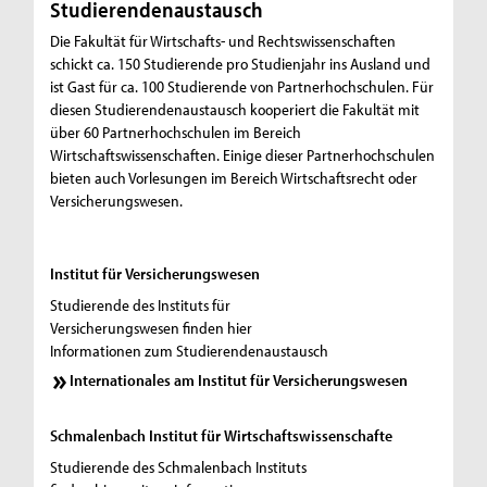
s
Studierendenaustausch
-
Die Fakultät für Wirtschafts- und Rechtswissenschaften
schickt ca. 150 Studierende pro Studienjahr ins Ausland und
u
ist Gast für ca. 100 Studierende von Partnerhochschulen. Für
n
diesen Studierendenaustausch kooperiert die Fakultät mit
über 60 Partnerhochschulen im Bereich
d
Wirtschaftswissenschaften. Einige dieser Partnerhochschulen
bieten auch Vorlesungen im Bereich Wirtschaftsrecht oder
R
Versicherungswesen.
e
c
Institut für Versicherungswesen
h
Studierende des Instituts für
t
Versicherungswesen finden hier
Informationen zum Studierendenaustausch
s
Internationales am Institut für Versicherungswesen
w
Schmalenbach Institut für Wirtschaftswissenschafte
i
Studierende des Schmalenbach Instituts
s