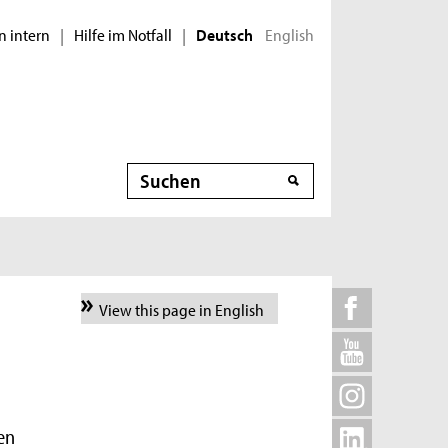
n intern
Hilfe im Notfall
English
|
|
Deutsch
Suche
View this page in English
en