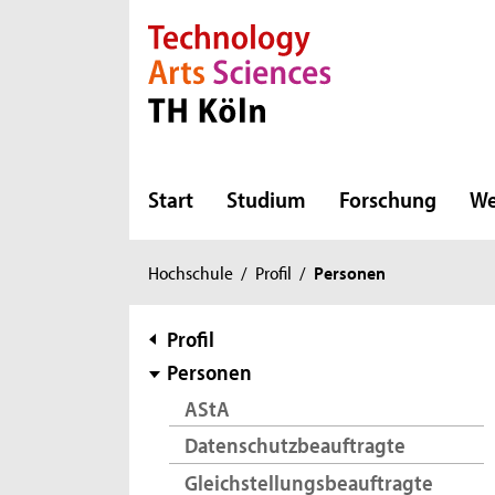
Direkt zur Hauptnavigation
Direkt zur Subnavigation
Direkt zum Inhalt
Direkt zum Fußbereich
Start
Studium
Forschung
We
Sie
Hochschule
/
Profil
/
Personen
sind
hier:
Subnavigation
Profil
Personen
AStA
Datenschutzbeauftragte
Gleichstellungsbeauftragte