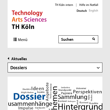
TH Köln intern
|
Hilfe im Notfall
English
Deutsch
Direkt zur Hauptnavigation
Direkt zur Subnavigation
Direkt zum Inhalt
Direkt zum Fußbereich
Suche
Menü
Aktuelles
Dossiers