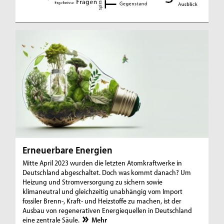
D
o
s
s
i
e
r
Erneuerbare Energien
s
Mitte April 2023 wurden die letzten Atomkraftwerke in
Deutschland abgeschaltet. Doch was kommt danach? Um
Heizung und Stromversorgung zu sichern sowie
klimaneutral und gleichzeitig unabhängig vom Import
fossiler Brenn-, Kraft- und Heizstoffe zu machen, ist der
Ausbau von regenerativen Energiequellen in Deutschland
eine zentrale Säule.
Mehr