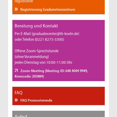
registrieren
Registrierung Graduiertenzentrum
Beratung und Kontakt
Per E-Mail (graduatecenter@th-koeln.de)
oder Telefon (0221 8275-3300)
Offene Zoom-Sprechstunde
(ohne Voranmeldung)
jeden Dienstag von 10:00-11:00 Uhr
Zoom-Meeting (Meeting-ID: 648 4044 9949,
Kenncode: 205884)
FAQ
FAQ Promovierende
Aufruf