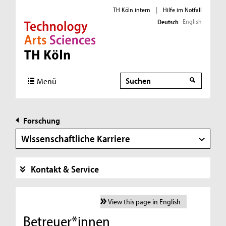
TH Köln intern
|
Hilfe im Notfall
English
Deutsch
Direkt zur Hauptnavigation
Direkt zur Subnavigation
Direkt zum Inhalt
Direkt zum Fußbereich
Suche
Menü
Forschung
Wissenschaftliche Karriere
Kontakt & Service
View this page in English
Betreuer*innen