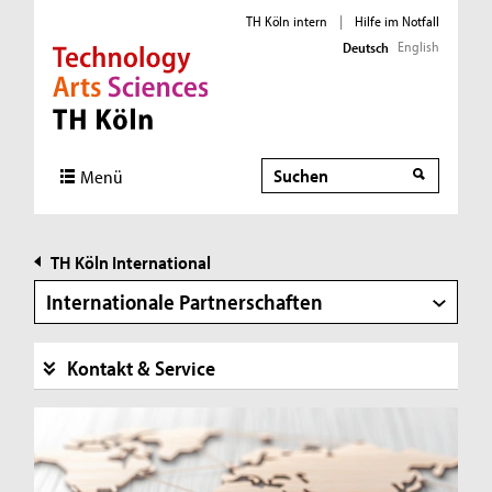
TH Köln intern
|
Hilfe im Notfall
English
Deutsch
Direkt zur Hauptnavigation
Direkt zur Subnavigation
Direkt zum Inhalt
Direkt zum Fußbereich
Suche
Menü
TH Köln International
Internationale Partnerschaften
Kontakt & Service