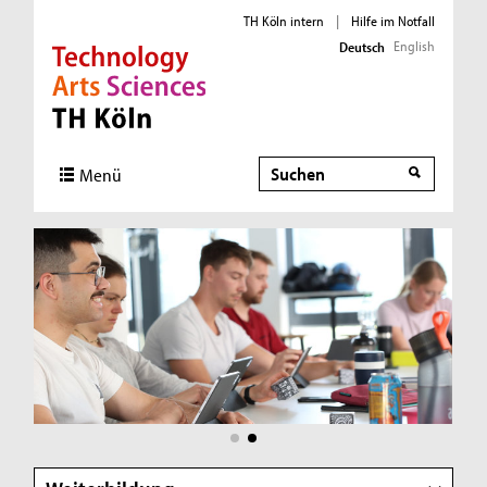
TH Köln intern
|
Hilfe im Notfall
English
Deutsch
Direkt zur Hauptnavigation
Direkt zur Subnavigation
Direkt zum Inhalt
Direkt zum Fußbereich
Suche
Menü