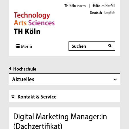
TH Köln intern
|
Hilfe im Notfall
English
Deutsch
Direkt zur Hauptnavigation
Direkt zur Subnavigation
Direkt zum Inhalt
Direkt zum Fußbereich
Suche
Menü
Hochschule
Aktuelles
Kontakt & Service
Digital Marketing Manager:in
(Dachzertifikat)