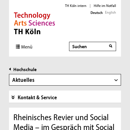
TH Köln intern
|
Hilfe im Notfall
English
Deutsch
Direkt zur Hauptnavigation
Direkt zur Subnavigation
Direkt zum Inhalt
Direkt zum Fußbereich
Suche
Menü
Hochschule
Aktuelles
Kontakt & Service
Rheinisches Revier und Social
Media – im Gespräch mit Social