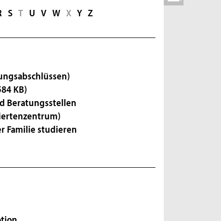
R
S
T
U
V
W
X
Y
Z
dungsabschlüssen)
584 KB)
d Beratungsstellen
uiertenzentrum)
rer Familie studieren
tion