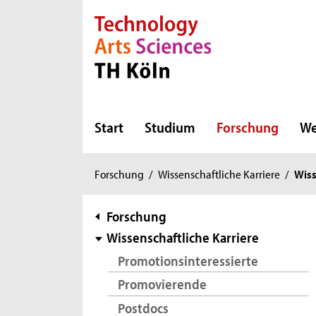
Direkt zur Hauptnavigation
Direkt zur Subnavigation
Direkt zum Inhalt
Direkt zum Fußbereich
Start
Studium
Forschung
We
Sie
Forschung
/
Wissenschaftliche Karriere
/
Wiss
sind
hier:
Subnavigation
Forschung
Wissenschaftliche Karriere
Promotionsinteressierte
Promovierende
Postdocs