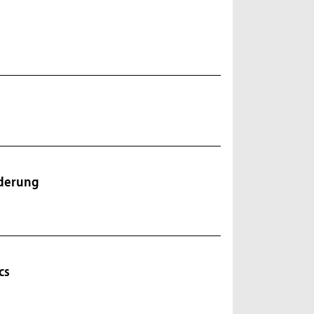
n
derung
cs