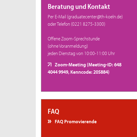
Beratung und Kontakt
Per E-Mail (graduatecenter@th-koeln.de)
oder Telefon (0221 8275-3300)
Offene Zoom-Sprechstunde
(ohne Voranmeldung)
jeden Dienstag von 10:00-11:00 Uhr
Zoom-Meeting (Meeting-ID: 648
4044 9949, Kenncode: 205884)
FAQ
FAQ Promovierende