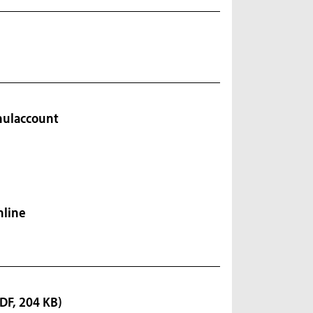
hulaccount
nline
DF, 204 KB)