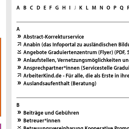
A
B
C
D
E
F
G
H
I
J
K
L
M
N
O
P
Q
A
Abstract-Korrekturservice
Anabin (das Infoportal zu ausländischen Bil
Angebote Graduiertenzentrum (Flyer)
(PDF, 
Anlaufstellen, Vernetzungsmöglichkeiten un
Ansprechpartner*innen (Servicestelle Grad
ArbeiterKind.de - Für alle, die als Erste in ih
Auslandsaufenthalt (Beratung)
B
Beiträge und Gebühren
Betreuer*innen
Betreuungsvereinbarung Kooperative Promo