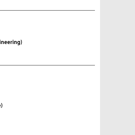
ineering)
e)