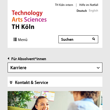
TH Köln intern
|
Hilfe im Notfall
English
Deutsch
Direkt zur Hauptnavigation
Direkt zur Subnavigation
Direkt zum Inhalt
Direkt zum Fußbereich
Suche
Menü
Für Absolvent*innen
Karriere
Kontakt & Service