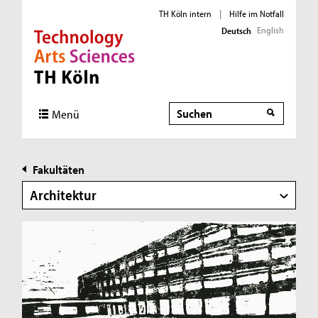
TH Köln intern
|
Hilfe im Notfall
English
Deutsch
Direkt zur Hauptnavigation
Direkt zur Subnavigation
Direkt zum Inhalt
Direkt zum Fußbereich
Suche
Suche
Menü
Fakultäten
Architektur