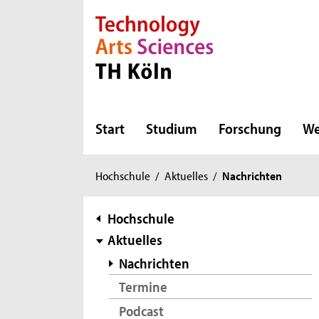
Direkt zur Hauptnavigation
Direkt zur Subnavigation
Direkt zum Inhalt
Direkt zum Fußbereich
Start
Studium
Forschung
We
Sie
Hochschule
/
Aktuelles
/
Nachrichten
sind
hier:
Subnavigation
Hochschule
Aktuelles
Nachrichten
Termine
Podcast