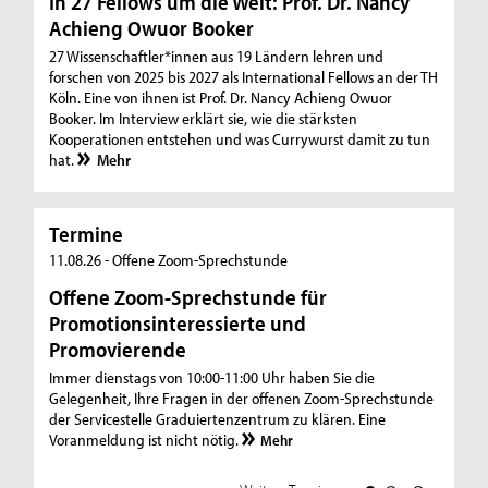
In 27 Fellows um die Welt: Prof. Dr. Nancy
Achieng Owuor Booker
27 Wissenschaftler*innen aus 19 Ländern lehren und
forschen von 2025 bis 2027 als International Fellows an der TH
Köln. Eine von ihnen ist Prof. Dr. Nancy Achieng Owuor
Booker. Im Interview erklärt sie, wie die stärksten
Kooperationen entstehen und was Currywurst damit zu tun
hat.
Mehr
Termine
T
11.08.26 - Offene Zoom-Sprechstunde
18
Offene Zoom-Sprechstunde für
O
Promotionsinteressierte und
Pr
Promovierende
P
Immer dienstags von 10:00-11:00 Uhr haben Sie die
Im
Gelegenheit, Ihre Fragen in der offenen Zoom-Sprechstunde
Ge
der Servicestelle Graduiertenzentrum zu klären. Eine
de
Voranmeldung ist nicht nötig.
Vo
Mehr