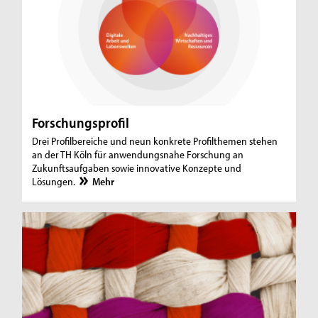
s
c
h
u
n
Forschungsprofil
g
Drei Profilbereiche und neun konkrete Profilthemen stehen
a
an der TH Köln für anwendungsnahe Forschung an
Zukunftsaufgaben sowie innovative Konzepte und
n
Lösungen.
Mehr
d
e
r
T
H