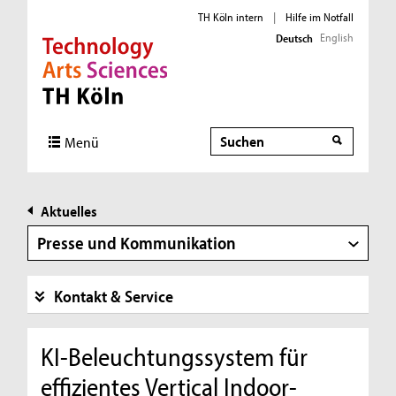
TH Köln intern
|
Hilfe im Notfall
English
Deutsch
Direkt zur Hauptnavigation
Direkt zur Subnavigation
Direkt zum Inhalt
Direkt zum Fußbereich
Suche
Menü
Aktuelles
Presse und Kommunikation
Kontakt & Service
KI-Beleuchtungssystem für
effizientes Vertical Indoor-