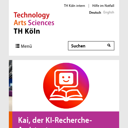
TH Köln intern
|
Hilfe im Notfall
English
Deutsch
Direkt zur Hauptnavigation
Direkt zur Subnavigation
Direkt zum Inhalt
Direkt zum Fußbereich
Suche
Menü
Kai, der KI-Recherche-