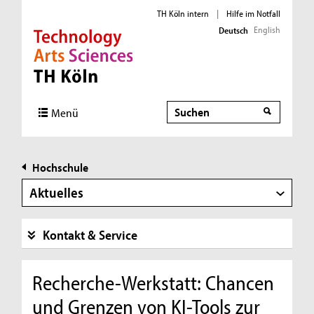
TH Köln intern
|
Hilfe im Notfall
English
Deutsch
Direkt zur Hauptnavigation
Direkt zur Subnavigation
Direkt zum Inhalt
Direkt zum Fußbereich
Suche
Menü
Hochschule
Aktuelles
Kontakt & Service
Recherche-Werkstatt: Chancen
und Grenzen von KI-Tools zur