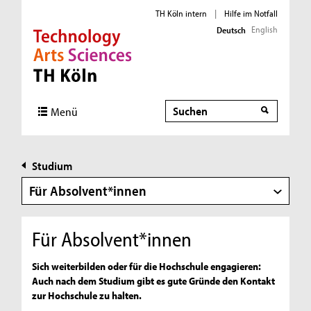
TH Köln intern
|
Hilfe im Notfall
English
Deutsch
Direkt zur Hauptnavigation
Direkt zur Subnavigation
Direkt zum Inhalt
Direkt zum Fußbereich
Suche
Menü
Studium
Für Absolvent*innen
Für Absolvent*innen
Sich weiterbilden oder für die Hochschule engagieren:
Auch nach dem Studium gibt es gute Gründe den Kontakt
zur Hochschule zu halten.