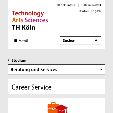
TH Köln intern
|
Hilfe im Notfall
English
Deutsch
Direkt zur Hauptnavigation
Direkt zur Subnavigation
Direkt zum Inhalt
Direkt zum Fußbereich
Suche
Menü
Studium
Beratung und Services
Career Service