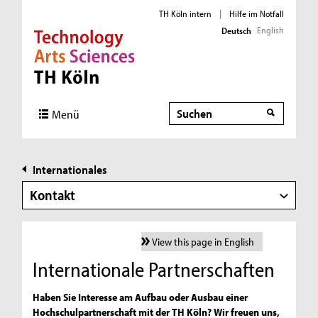
TH Köln intern
|
Hilfe im Notfall
English
Deutsch
Direkt zur Hauptnavigation
Direkt zur Subnavigation
Direkt zum Inhalt
Direkt zum Fußbereich
Suche
Menü
Internationales
Kontakt
View this page in English
Internationale Partnerschaften
Haben Sie Interesse am Aufbau oder Ausbau einer
Hochschulpartnerschaft mit der TH Köln? Wir freuen uns,