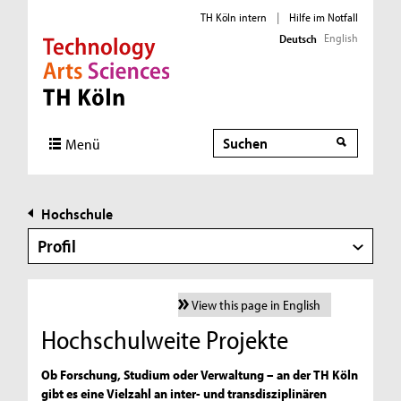
TH Köln intern
|
Hilfe im Notfall
English
Deutsch
Direkt zur Hauptnavigation
Direkt zur Subnavigation
Direkt zum Inhalt
Direkt zum Fußbereich
Suche
Menü
Hochschule
Profil
View this page in English
Hochschulweite Projekte
Ob Forschung, Studium oder Verwaltung – an der TH Köln
gibt es eine Vielzahl an inter- und transdisziplinären