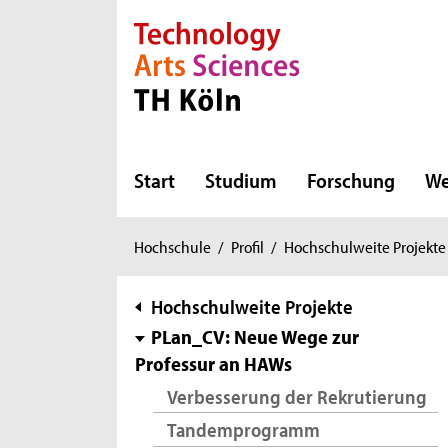
Direkt zur Hauptnavigation
Direkt zur Subnavigation
Direkt zum Inhalt
Direkt zum Fußbereich
Start
Studium
Forschung
We
Sie
Hochschule
/
Profil
/
Hochschulweite Projekte
sind
hier:
Subnavigation
Hochschulweite Projekte
PLan_CV: Neue Wege zur
Professur an HAWs
Verbesserung der Rekrutierung
Tandemprogramm