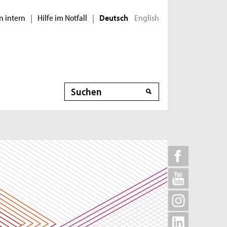
n intern
Hilfe im Notfall
English
|
|
Deutsch
Suche