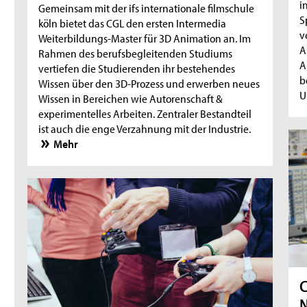
i
Gemeinsam mit der ifs internationale filmschule
S
köln bietet das CGL den ersten Intermedia
v
Weiterbildungs-Master für 3D Animation an. Im
A
Rahmen des berufsbegleitenden Studiums
A
vertiefen die Studierenden ihr bestehendes
b
Wissen über den 3D-Prozess und erwerben neues
U
Wissen in Bereichen wie Autorenschaft &
experimentelles Arbeiten. Zentraler Bestandteil
ist auch die enge Verzahnung mit der Industrie.
Mehr
C
N