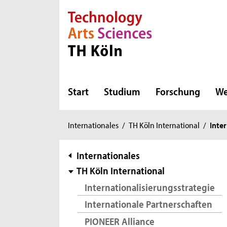
Direkt zur Hauptnavigation
Direkt zur Subnavigation
Direkt zum Inhalt
Direkt zum Fußbereich
Start
Studium
Forschung
We
Sie
Internationales
/
TH Köln International
/
Inte
sind
hier:
Subnavigation
Internationales
TH Köln International
Internationalisierungsstrategie
Internationale Partnerschaften
PIONEER Alliance