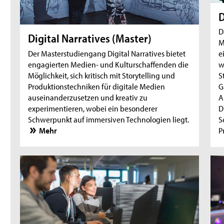
D
D
Digital Narratives (Master)
M
Der Masterstudiengang Digital Narratives bietet
e
engagierten Medien- und Kulturschaffenden die
w
Möglichkeit, sich kritisch mit Storytelling und
S
Produktionstechniken für digitale Medien
G
auseinanderzusetzen und kreativ zu
A
experimentieren, wobei ein besonderer
D
Schwerpunkt auf immersiven Technologien liegt.
S
Mehr
P