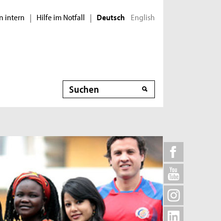
n intern
Hilfe im Notfall
English
|
|
Deutsch
Suche