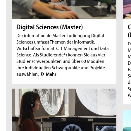
Digital Sciences (Master)
G
(
Der internationale Masterstudiengang Digital
Sciences umfasst Themen der Informatik,
D
Wirtschaftsinformatik, IT Management und Data
M
Science. Als Studierende*r können Sie aus vier
M
Studienschwerpunkten und über 60 Modulen
D
Ihre individuellen Schwerpunkte und Projekte
F
auswählen.
Mehr
S
d
S
W