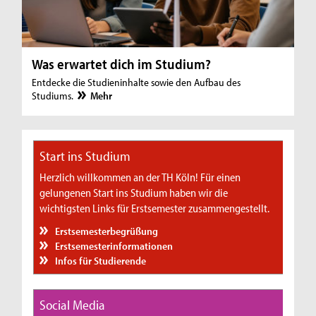
Was erwartet dich im Studium?
Entdecke die Studieninhalte sowie den Aufbau des
Studiums.
Mehr
Start ins Studium
Herzlich willkommen an der TH Köln! Für einen
gelungenen Start ins Studium haben wir die
wichtigsten Links für Erstsemester zusammengestellt.
Erstsemesterbegrüßung
Erstsemesterinformationen
Infos für Studierende
Social Media