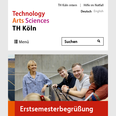
TH Köln intern
|
Hilfe im Notfall
English
Deutsch
Direkt zur Hauptnavigation
Direkt zur Subnavigation
Direkt zum Inhalt
Direkt zum Fußbereich
Suche
Menü
Erstsemesterbegrüßung