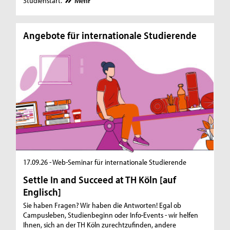
Studienstart.
Mehr
Angebote für internationale Studierende
An
17.09.26 - Web-Seminar für internationale Studierende
03
Settle In and Succeed at TH Köln [auf
Re
Englisch]
m
Sie haben Fragen? Wir haben die Antworten! Egal ob
Ve
Campusleben, Studienbeginn oder Info-Events - wir helfen
An
Ihnen, sich an der TH Köln zurechtzufinden, andere
Re