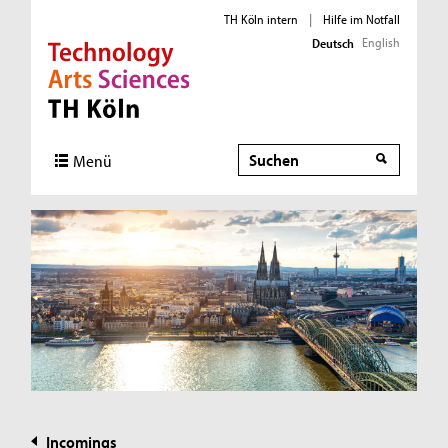
TH Köln intern
|
Hilfe im Notfall
English
Deutsch
Direkt zur Hauptnavigation
Direkt zur Subnavigation
Direkt zum Inhalt
Direkt zum Fußbereich
Suche
Menü
Incomings