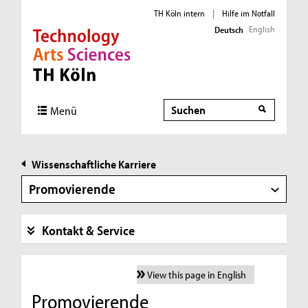
TH Köln intern
|
Hilfe im Notfall
English
Deutsch
Direkt zur Hauptnavigation
Direkt zur Subnavigation
Direkt zum Inhalt
Direkt zum Fußbereich
Suche
Menü
Wissenschaftliche Karriere
Promovierende
Kontakt & Service
View this page in English
Promovierende