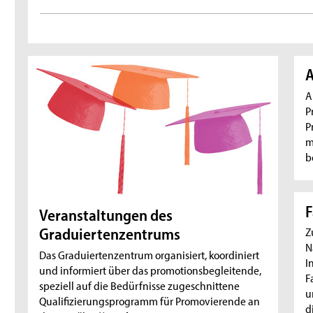
A
A
P
P
m
b
Veranstaltungen des
Z
Graduiertenzentrums
N
Das Graduiertenzentrum organisiert, koordiniert
I
und informiert über das promotionsbegleitende,
F
speziell auf die Bedürfnisse zugeschnittene
u
Qualifizierungsprogramm für Promovierende an
d