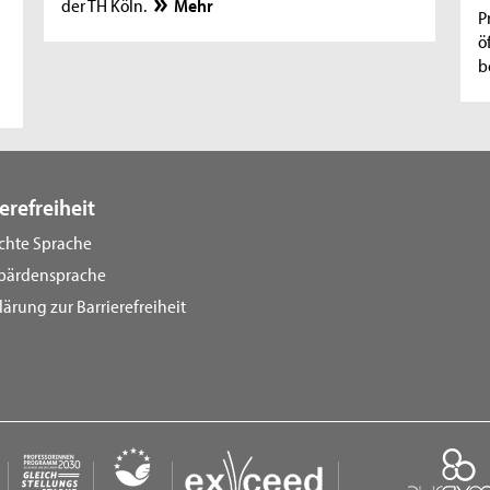
der TH Köln.
Mehr
P
ö
b
erefreiheit
ichte Sprache
bärdensprache
lärung zur Barrierefreiheit