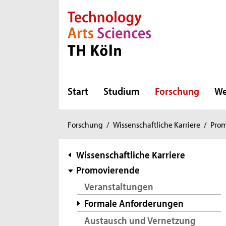
Direkt zur Hauptnavigation
Direkt zur Subnavigation
Direkt zum Inhalt
Direkt zum Fußbereich
Start
Studium
Forschung
We
Sie
Forschung
/
Wissenschaftliche Karriere
/
Pro
sind
hier:
Subnavigation
Wissenschaftliche Karriere
Promovierende
Veranstaltungen
Formale Anforderungen
Austausch und Vernetzung