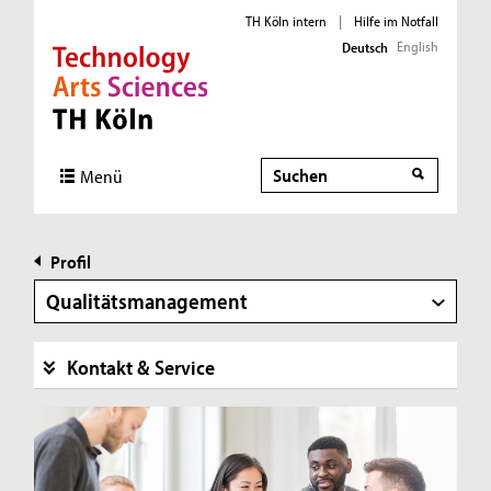
TH Köln intern
|
Hilfe im Notfall
English
Deutsch
Direkt zur Hauptnavigation
Direkt zur Subnavigation
Direkt zum Inhalt
Direkt zum Fußbereich
Suche
Menü
Profil
Qualitätsmanagement
Kontakt & Service