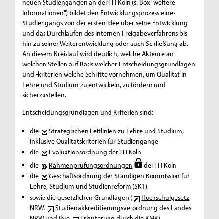
neuen Studiengängen an der TH Köln (s. Box "weitere
Informationen") bildet den Entwicklungsprozess eines
Studiengangs von der ersten Idee über seine Entwicklung
und das Durchlaufen des internen Freigabeverfahrens bis
hin zu seiner Weiterentwicklung oder auch Schließung ab.
An diesem Kreislauf wird deutlich, welche Akteure an
welchen Stellen auf Basis welcher Entscheidungsgrundlagen
und -kriterien welche Schritte vornehmen, um Qualität in
Lehre und Studium zu entwickeln, zu fördern und
sicherzustellen.
Entscheidungsgrundlagen und Kriterien sind:
die
Strategischen Leitlinien
zu Lehre und Studium,
inklusive Qualitätskriterien für Studiengänge
die
Evaluationsordnung
der TH Köln
die
Rahmenprüfungsordnungen
der TH Köln
die
Geschäftsordnung
der Ständigen Kommission für
Lehre, Studium und Studienreform (SK1)
sowie die gesetzlichen Grundlagen (
Hochschulgesetz
NRW
,
Studienakkreditierungsverordnung des Landes
NRW
und ihre
Erläuterung durch die KMK
)