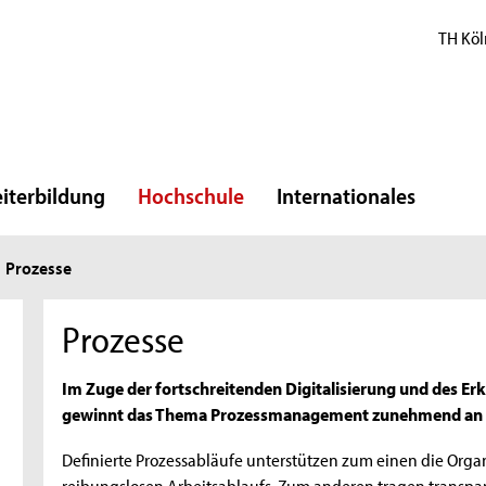
TH Köl
iterbildung
Hochschule
Internationales
Prozesse
Prozesse
Im Zuge der fortschreitenden Digitalisierung und des E
gewinnt das Thema Prozessmanagement zunehmend an
Definierte Prozessabläufe unterstützen zum einen die Organi
reibungslosen Arbeitsablaufs. Zum anderen tragen transpar