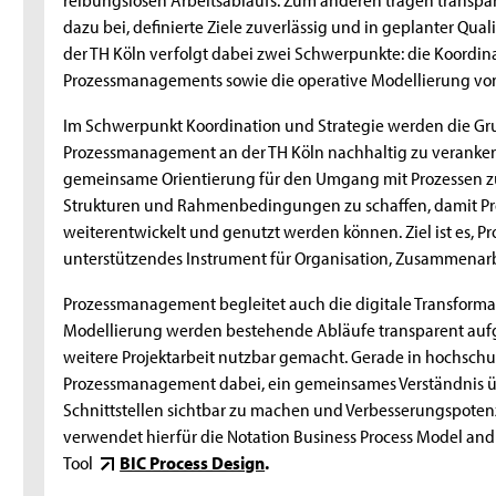
dazu bei, definierte Ziele zuverlässig und in geplanter Qu
der TH Köln verfolgt dabei zwei Schwerpunkte: die Koordin
Prozessmanagements sowie die operative Modellierung von 
Im Schwerpunkt Koordination und Strategie werden die Gr
Prozessmanagement an der TH Köln nachhaltig zu verankern
gemeinsame Orientierung für den Umgang mit Prozessen zu
Strukturen und Rahmenbedingungen zu schaffen, damit Pro
weiterentwickelt und genutzt werden können. Ziel ist es, P
unterstützendes Instrument für Organisation, Zusammenarb
Prozessmanagement begleitet auch die digitale Transforma
Modellierung werden bestehende Abläufe transparent aufge
weitere Projektarbeit nutzbar gemacht. Gerade in hochschul
Prozessmanagement dabei, ein gemeinsames Verständnis ü
Schnittstellen sichtbar zu machen und Verbesserungspotenz
verwendet hierfür die Notation Business Process Model and
Tool
BIC Process Design
.