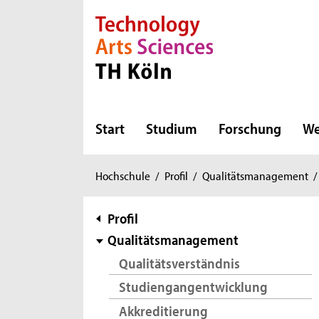
Direkt zur Hauptnavigation
Direkt zur Subnavigation
Direkt zum Inhalt
Direkt zum Fußbereich
Start
Studium
Forschung
We
Sie
Hochschule
/
Profil
/
Qualitätsmanagement
/
sind
hier:
Subnavigation
Profil
Qualitätsmanagement
Qualitätsverständnis
Studiengangentwicklung
Akkreditierung