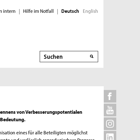
n intern
Hilfe im Notfall
English
|
|
Deutsch
Suche
rkennens von Verbesserungspotentialen
 Bedeutung.
sation eines für alle Beteiligten möglichst
ente und verlässlich reproduzierbare Prozesse