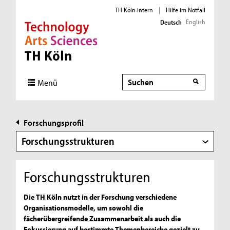
TH Köln intern
|
Hilfe im Notfall
English
Deutsch
Direkt zur Hauptnavigation
Direkt zur Subnavigation
Direkt zum Inhalt
Direkt zum Fußbereich
Suche
Menü
Forschungsprofil
Forschungsstrukturen
Forschungsstrukturen
Die TH Köln nutzt in der Forschung verschiedene
Organisationsmodelle, um sowohl die
fächerübergreifende Zusammenarbeit als auch die
Fokussierung auf bestimmte Themenbereiche gezielt zu