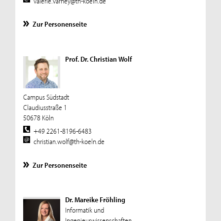
valerie.varney@th-koeln.de
Zur Personenseite
Prof. Dr. Christian Wolf
Campus Südstadt
Claudiusstraße 1
50678 Köln
+49 2261-8196-6483
christian.wolf@th-koeln.de
Zur Personenseite
Dr. Mareike Fröhling
Informatik und
Ingenieurwissenschaften