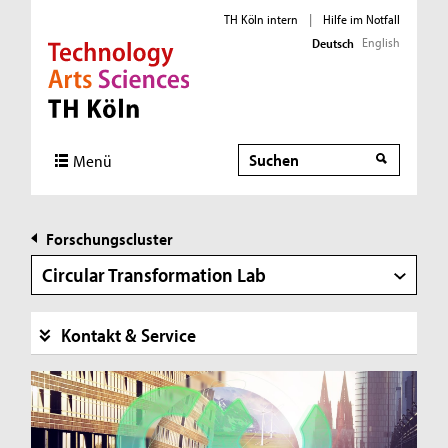
TH Köln intern
|
Hilfe im Notfall
English
Deutsch
Direkt zur Hauptnavigation
Direkt zur Subnavigation
Direkt zum Inhalt
Direkt zum Fußbereich
Suche
Menü
Forschungscluster
Circular Transformation Lab
Kontakt & Service