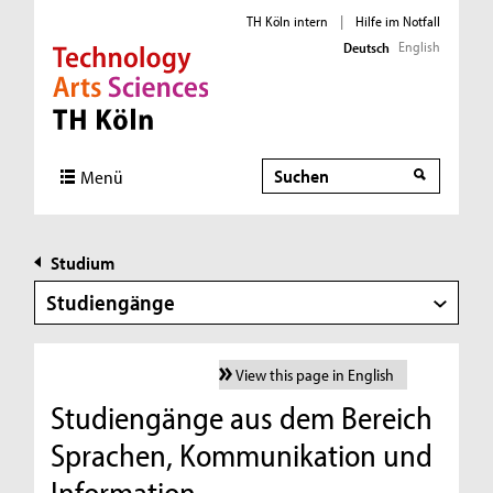
TH Köln intern
|
Hilfe im Notfall
English
Deutsch
Direkt zur Hauptnavigation
Direkt zur Subnavigation
Direkt zum Inhalt
Direkt zum Fußbereich
Suche
Menü
Studium
Studiengänge
View this page in English
Studiengänge aus dem Bereich
Sprachen, Kommunikation und
Information