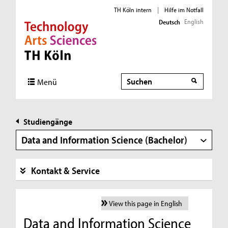
TH Köln intern
|
Hilfe im Notfall
English
Deutsch
Direkt zur Hauptnavigation
Direkt zur Subnavigation
Direkt zum Inhalt
Direkt zum Fußbereich
Suche
Menü
Studiengänge
Data and Information Science (Bachelor)
Kontakt & Service
View this page in English
Data and Information Science