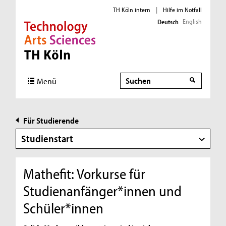
TH Köln intern
|
Hilfe im Notfall
English
Deutsch
Direkt zur Hauptnavigation
Direkt zur Subnavigation
Direkt zum Inhalt
Direkt zum Fußbereich
Suche
Menü
Für Studierende
Studienstart
Mathefit: Vorkurse für
Studienanfänger*innen und
Schüler*innen