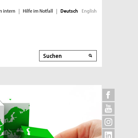
n intern
Hilfe im Notfall
English
|
|
Deutsch
Suche