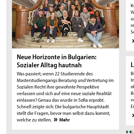
K
W
u
r
S
Neue Horizonte in Bulgarien:
L
Sozialer Alltag hautnah
B
Was passiert, wenn 22 Studierende des
I
Masterstudiengangs Beratung und Vertretung im
o
Sozialen Recht ihre gewohnte Perspektive
B
verlassen und sich auf eine neue soziale Realität
v
einlassen? Genau das wurde in Sofia erprobt.
E
Schnell zeigte sich: Die bulgarische Hauptstadt
stellt die Fragen, bevor man selbst dazu kommt,
welche zu stellen.
Mehr