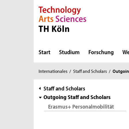
Direkt zur Hauptnavigation
Direkt zur Subnavigation
Direkt zum Inhalt
Direkt zum Fußbereich
Start
Studium
Forschung
We
Sie
Internationales
/
Staff and Scholars
/
Outgoing
sind
hier:
Subnavigation
Staff and Scholars
Outgoing Staff and Scholars
Erasmus+ Personalmobilität