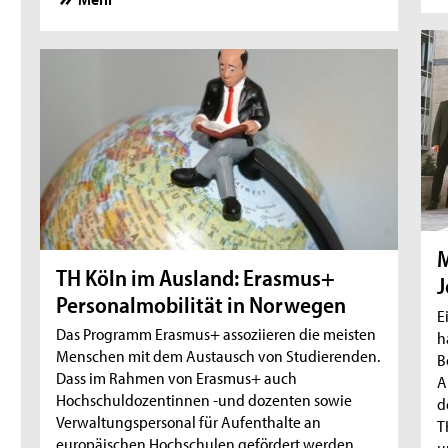
M
TH Köln im Ausland: Erasmus+
J
Personalmobilität in Norwegen
E
Das Programm Erasmus+ assoziieren die meisten
h
Menschen mit dem Austausch von Studierenden.
B
Dass im Rahmen von Erasmus+ auch
A
Hochschuldozentinnen -und dozenten sowie
d
Verwaltungspersonal für Aufenthalte an
T
europäischen Hochschulen gefördert werden,
u