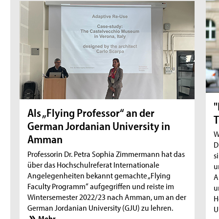
"
Als „Flying Professor“ an der
T
German Jordanian University in
W
Amman
D
Professorin Dr. Petra Sophia Zimmermann hat das
s
über das Hochschulreferat Internationale
u
Angelegenheiten bekannt gemachte „Flying
A
Faculty Programm“ aufgegriffen und reiste im
u
Wintersemester 2022/23 nach Amman, um an der
H
German Jordanian University (GJU) zu lehren.
U
Mehr