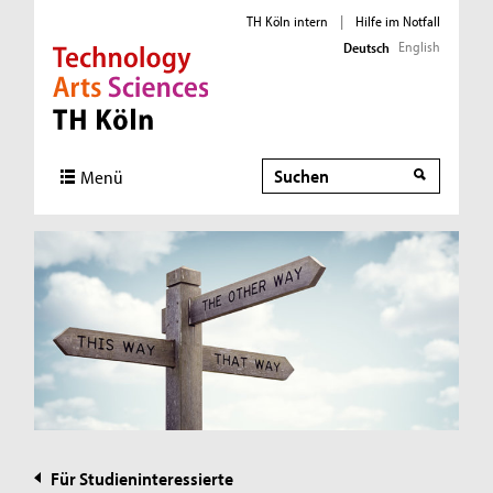
TH Köln intern
|
Hilfe im Notfall
English
Deutsch
Direkt zur Hauptnavigation
Direkt zur Subnavigation
Direkt zum Inhalt
Direkt zum Fußbereich
Suche
Menü
Für Studieninteressierte