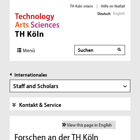
TH Köln intern
|
Hilfe im Notfall
English
Deutsch
Direkt zur Hauptnavigation
Direkt zur Subnavigation
Direkt zum Inhalt
Direkt zum Fußbereich
Suche
Menü
Internationales
Staff and Scholars
Kontakt & Service
View this page in English
Forschen an der TH Köln