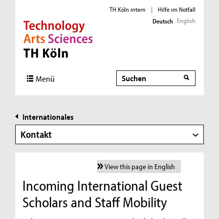
TH Köln intern
|
Hilfe im Notfall
English
Deutsch
Direkt zur Hauptnavigation
Direkt zur Subnavigation
Direkt zum Inhalt
Direkt zum Fußbereich
Suche
Menü
Internationales
Kontakt
View this page in English
Incoming International Guest
Scholars and Staff Mobility