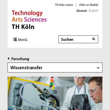
TH Köln intern
|
Hilfe im Notfall
English
Deutsch
Direkt zur Hauptnavigation
Direkt zur Subnavigation
Direkt zum Inhalt
Direkt zum Fußbereich
Suche
Menü
Forschung
Wissenstransfer