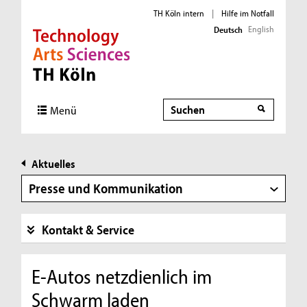
TH Köln intern
|
Hilfe im Notfall
English
Deutsch
Direkt zur Hauptnavigation
Direkt zur Subnavigation
Direkt zum Inhalt
Direkt zum Fußbereich
Suche
Menü
Aktuelles
Presse und Kommunikation
Kontakt & Service
E-Autos netzdienlich im
Schwarm laden