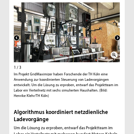
1 / 3
2 / 3
Im Projekt GridMaximizer haben Forschende der TH Köln eine
Prof. Dr
Anwendung zur koordinierten Steuerung von Ladevorgängen
Cologne 
entwickelt. Um die Lösung zu erproben, entwarf das Projektteam im
Informat
Labor ein Verteilnetz mit sechs simulierten Haushalten. (Bild:
Projekt. 
Henrike Klehr/TH Köln)
Algorithmus koordiniert netzdienliche
Ladevorgänge
Um die Lösung zu erproben, entwarf das Projektteam im
Labor ein Verteilnetz mit mehreren hundert Metern Kabeln