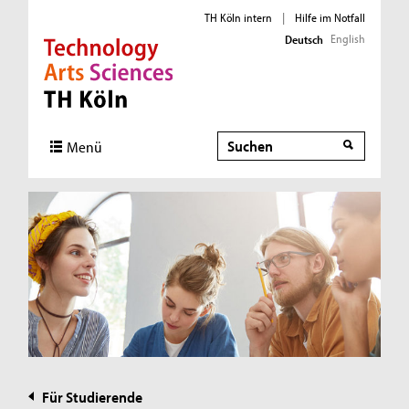
TH Köln intern
|
Hilfe im Notfall
English
Deutsch
Direkt zur Hauptnavigation
Direkt zur Subnavigation
Direkt zum Inhalt
Direkt zum Fußbereich
Suche
Menü
Für Studierende