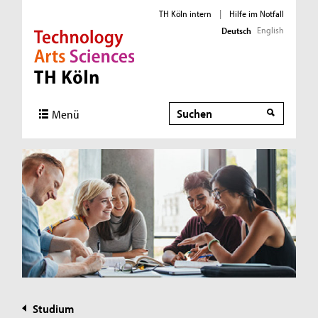
TH Köln intern
|
Hilfe im Notfall
English
Deutsch
Direkt zur Hauptnavigation
Direkt zur Subnavigation
Direkt zum Inhalt
Direkt zum Fußbereich
Suche
Menü
Studium