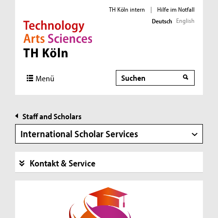
TH Köln intern
|
Hilfe im Notfall
English
Deutsch
Direkt zur Hauptnavigation
Direkt zur Subnavigation
Direkt zum Inhalt
Direkt zum Fußbereich
Suche
Menü
Staff and Scholars
International Scholar Services
Kontakt & Service