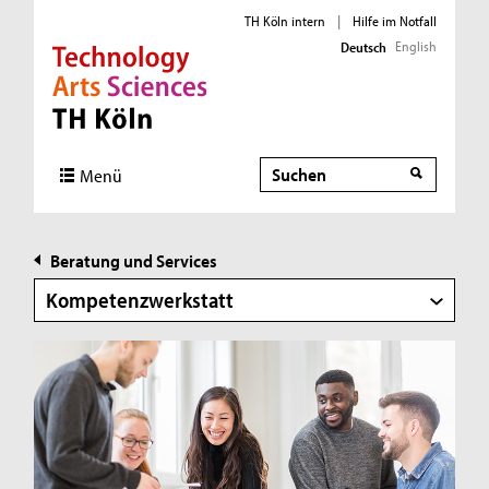
TH Köln intern
|
Hilfe im Notfall
English
Deutsch
Direkt zur Hauptnavigation
Direkt zur Subnavigation
Direkt zum Inhalt
Direkt zum Fußbereich
Suche
Menü
Beratung und Services
Kompetenzwerkstatt