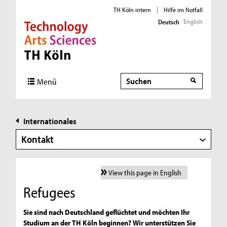
TH Köln intern
|
Hilfe im Notfall
English
Deutsch
Direkt zur Hauptnavigation
Direkt zur Subnavigation
Direkt zum Inhalt
Direkt zum Fußbereich
Suche
Menü
Internationales
Kontakt
View this page in English
Refugees
Sie sind nach Deutschland geflüchtet und möchten Ihr
Studium an der TH Köln beginnen? Wir unterstützen Sie