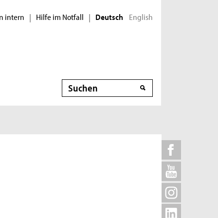
n intern
Hilfe im Notfall
English
|
|
Deutsch
Suche