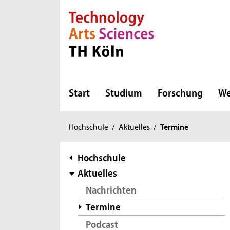
Direkt zur Hauptnavigation
Direkt zur Subnavigation
Direkt zum Inhalt
Direkt zum Fußbereich
Start
Studium
Forschung
We
Sie
Hochschule
/
Aktuelles
/
Termine
sind
hier:
Subnavigation
Hochschule
Aktuelles
Nachrichten
Termine
Podcast