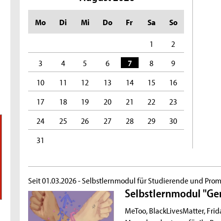
Mo
Di
Mi
Do
Fr
Sa
So
1
2
3
4
5
6
7
8
9
10
11
12
13
14
15
16
17
18
19
20
21
22
23
24
25
26
27
28
29
30
31
Seit 01.03.2026 -
Selbstlernmodul für Studierende und Prom
Selbstlernmodul "Gend
MeToo, BlackLivesMatter, Frid