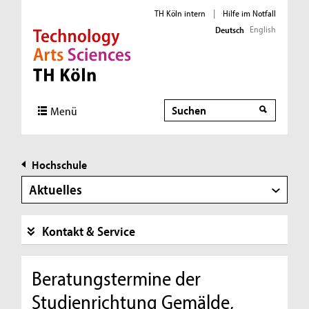
TH Köln intern
|
Hilfe im Notfall
English
Deutsch
Direkt zur Hauptnavigation
Direkt zur Subnavigation
Direkt zum Inhalt
Direkt zum Fußbereich
Suche
Menü
Hochschule
Aktuelles
Kontakt & Service
Beratungstermine der
Studienrichtung Gemälde,