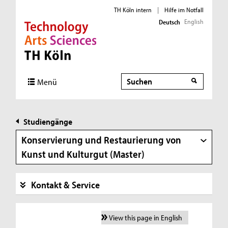
TH Köln intern
|
Hilfe im Notfall
English
Deutsch
Direkt zur Hauptnavigation
Direkt zur Subnavigation
Direkt zum Inhalt
Direkt zum Fußbereich
Suche
Menü
Studiengänge
Konservierung und Restaurierung von
Kunst und Kulturgut (Master)
Kontakt & Service
View this page in English