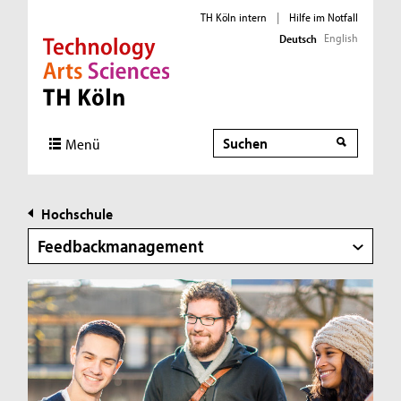
TH Köln intern
|
Hilfe im Notfall
English
Deutsch
Direkt zur Hauptnavigation
Direkt zur Subnavigation
Direkt zum Inhalt
Direkt zum Fußbereich
Suche
Menü
Hochschule
Feedbackmanagement