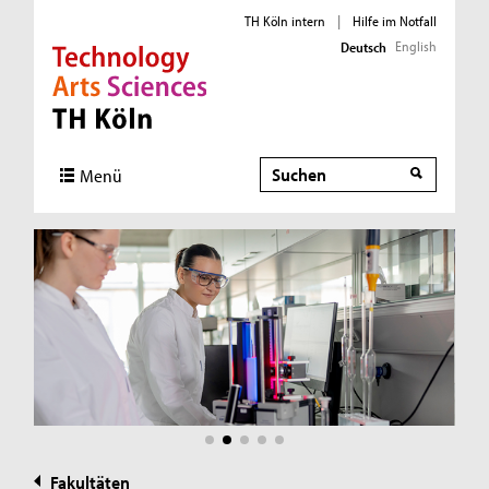
TH Köln intern
|
Hilfe im Notfall
English
Deutsch
Direkt zur Hauptnavigation
Direkt zur Subnavigation
Direkt zum Inhalt
Direkt zum Fußbereich
Suche
Suche
Menü
Fakultäten