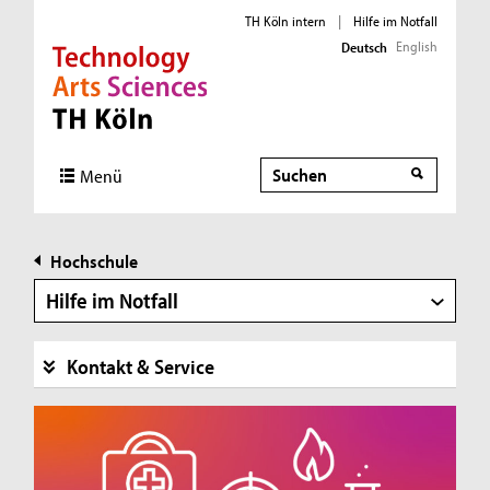
TH Köln intern
|
Hilfe im Notfall
English
Deutsch
Direkt zur Hauptnavigation
Direkt zur Subnavigation
Direkt zum Inhalt
Direkt zum Fußbereich
Suche
Menü
Hochschule
Hilfe im Notfall
Kontakt & Service